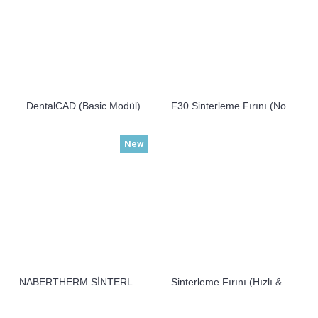
DentalCAD (Basic Modül)
F30 Sinterleme Fırını (Normal / hızlı sinter)
New
NABERTHERM SİNTERLEME FIRINI
Sinterleme Fırını (Hızlı & Normal sinter)